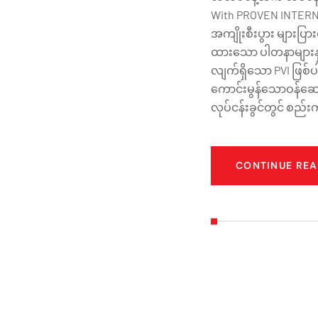
With PROVEN INTERNA
အကျိုးစီးပွား များပြ
ထားသော ပါတနာများနှင့
လျက်ရှိသော PVI ဖြစ်ပ
ကောင်းမွန်သောဝန်ဆောင
လုပ်ငန်းခွင်တွင် စည်းက
CONTINUE RE