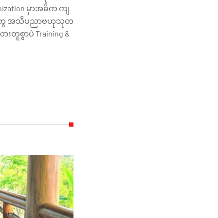
nization မှာအဓိက ကျ
လေးတွေ အသိပညာဗဟုသုတ
ားတူစွာပဲ Training &