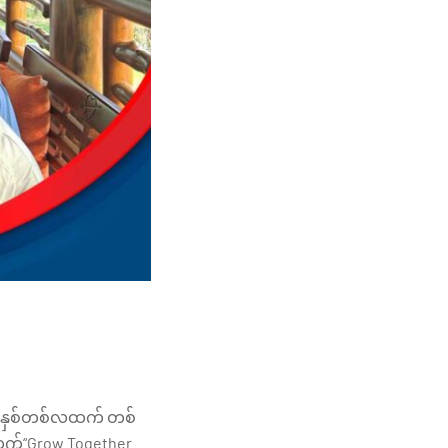
တစ်နှစ်တစ်လထက် တစ်
က်“Grow Together