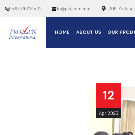
(+95 9) 976214401
info@pvi.com.mm
No.309, Yadana
HOME
ABOUT US
OUR PROD
12
Apr
2023