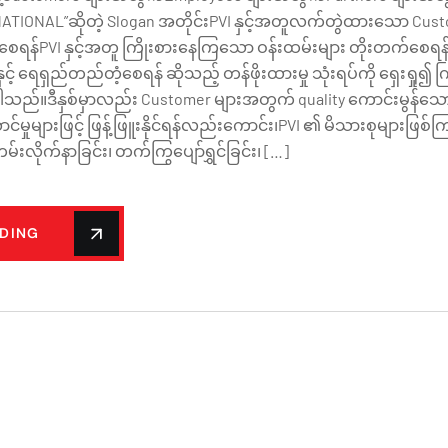
TIONAL”ဆိုတဲ့ Slogan အတိုင်းPVI နှင့်အတူလက်တွဲထားသော Cust
ားစေရန်PVI နှင့်အတူ ကြိုးစားနေကြသော ဝန်းထမ်းများ တိုးတက်စေရန်
် ရေရှည်တည်တံ့စေရန် ဆိုသည့် တန်ဖိုးထားမှု သုံးရပ်ကို ရှေးရှု၍ က
ါသည်။ဒီနှစ်မှာလည်း Customer များအတွက် quality ကောင်းမွန်သော 
်မှုများဖြင့် ဖြန့်ဖြူးနိုင်ရန်လည်းကောင်း၊PVI ၏ မိသားစုများဖြစ
မ်းလိုက်နာခြင်း၊ တက်ကြွပျော်ရွှင်ခြင်း၊ […]
ADING