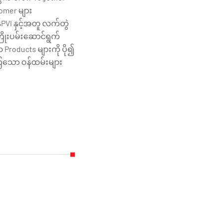
omer များ
PVI နှင့်အတူ လက်တွဲ
ြိုးပမ်းဆောင်ရွက်
Products များကို ပို၍
်ကြသော ဝန်ထမ်းများ