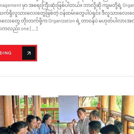
agement မှာ အရေးကြီးဆုံးဖြစ်ပါတယ်။ ဘာလို့ဆို ကျမတို့ရဲ့ Orga
 သက်ရှိလူသားလေးတွေဖြစ်တဲ့ ဝန်ထမ်းတွေပါပဲရှင်။ ဒီလူသား
ို့ဘဝလေးတွေ တိုးတက်ဖို့က Organization ရဲ့ တာဝန်ပဲ မဟုတ်ပါလားအလ
င်းကလည်း one […]
ADING